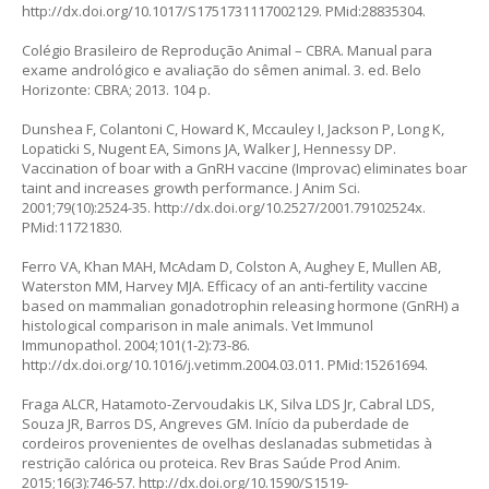
http://dx.doi.org/10.1017/S1751731117002129
. PMid:28835304.
Colégio Brasileiro de Reprodução Animal – CBRA. Manual para
exame andrológico e avaliação do sêmen animal. 3. ed. Belo
Horizonte: CBRA; 2013. 104 p.
Dunshea F, Colantoni C, Howard K, Mccauley I, Jackson P, Long K,
Lopaticki S, Nugent EA, Simons JA, Walker J, Hennessy DP.
Vaccination of boar with a GnRH vaccine (Improvac) eliminates boar
taint and increases growth performance. J Anim Sci.
2001;79(10):2524-35. http://dx.doi.org/10.2527/2001.79102524x.
PMid:11721830.
Ferro VA, Khan MAH, McAdam D, Colston A, Aughey E, Mullen AB,
Waterston MM, Harvey MJA. Efficacy of an anti-fertility vaccine
based on mammalian gonadotrophin releasing hormone (GnRH) a
histological comparison in male animals. Vet Immunol
Immunopathol. 2004;101(1-2):73-86.
http://dx.doi.org/10.1016/j.vetimm.2004.03.011
. PMid:15261694.
Fraga ALCR, Hatamoto-Zervoudakis LK, Silva LDS Jr, Cabral LDS,
Souza JR, Barros DS, Angreves GM. Início da puberdade de
cordeiros provenientes de ovelhas deslanadas submetidas à
restrição calórica ou proteica. Rev Bras Saúde Prod Anim.
2015;16(3):746-57.
http://dx.doi.org/10.1590/S1519-