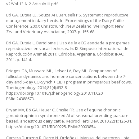
v2/Vol-13-N-2-Articulo-III.pdf
Bó GA, Cutaia LE, Souza AH, Baruselli PS. Systematic reproductive
management in dairy herds. In: Proceedings of the Dairy Cattle
Conference; 2007; Christchurch, New Zealand. Wellington: New
Zealand Veterinary Association; 2007. p. 155-68.
Bó GA, Cutaia L, Bartolome J. Uso de la eCG asociada a programas
reproductivos en vacas lecheras. In: IX Simposio Internacional de
Reproducción Animal; 2011; Córdoba, Argentina. Córdoba: IRAC;
2011. p. 141-4.
Bridges GA, Mussard ML, Helser LA, Day ML. Comparison of
follicular dynamics and hormone concentrations between the 7-
day and 5-day CO-Synch + CIDR program in primiparous beef cows.
Theriogenology. 2014;81(4):632-8.
https://doi.org/10.1016/j.theriogenology.2013.11.020
.
PMid:24388673.
Bryan MA, Bó GA, Heuer C, Emslie FR. Use of equine chorionic
gonadotrophin in synchronized AI of seasonal-breeding, pasture-
based, anoestrous dairy cattle. Reprod Fertil Dev. 2010;22(1):126-31.
https://doi.org/10.1071/RD09225
. PMid:20003854.
Carrera Durazno R, Fierro N, Ordoñez J. Manual del pastoreo. Loja: