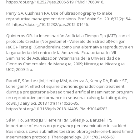
https://doi.org/10.2527/jas.2006-519
. PMid:17060416.
Perry GA, Cushman RA. Use of ultrasonography to make
reproductive management decisions. Prof Anim Sci. 2016;32(2):154-
61.
https://doi.org/10.15232/pas.2015-01446
.
Quinteros OR. La Inseminación Artificial a Tiempo Fijo (IATF), con el
protocolo Crestar (Norgestomet - Valerato de Estradiol)-Folligon
(eCG)- Fertagil (Gonadorelin), como una alternativa reproductiva en
la ganadería del centro de la Amazonia Ecuatoriana. In: VII
Seminario de Actualización Veterinaria de la Universidad de
Ciencias Comerciales de Managua; 2009; Nicaragua. Nicaragua:
UCC; 2009. 5 p.
Randi F, Sánchez JM, Herlihy MM, Valenza A, Kenny DA, Butler ST,
Lonergan P. Effect of equine chorionic gonadotropin treatment
during a progesterone-based timed artificial insemination program
on reproductive performance in seasonal-calving lactating dairy
cows. J Dairy Sci. 2018;101(11):10526-35.
https://doi.org/10.3168/jds.2018-14495
. PMid:30146283.
Sá MF Fo, Santos JEP, Ferreira RM, Sales JNS, Baruselli PS.
Importance of estrus on pregnancy per insemination in suckled
Bos indicus cows submitted toestradiol/progesterone-based timed
insemination protocols. Theriogenology. 2011;76(3):455-63.