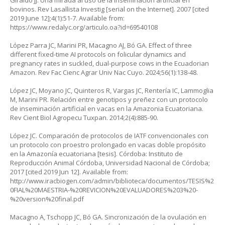
Giraldo JJ. Una mirada al uso de la inseminación artificial en
bovinos. Rev Lasallista Investig [serial on the Internet]. 2007 [cited
2019 June 12];4(1):51-7. Available from:
https://www.redalyc.org/articulo.oa?id=69540108
López Parra JC, Marini PR, Macagno AJ, Bó GA. Effect of three
different fixed-time AI protocols on folicular dynamics and
pregnancy rates in suckled, dual-purpose cows in the Ecuadorian
Amazon. Rev Fac Cienc Agrar Univ Nac Cuyo. 2024;56(1):138-48.
López JC, Moyano JC, Quinteros R, Vargas JC, Rentería IC, Lammoglia
M, Marini PR. Relación entre genotipos y preñez con un protocolo
de inseminación artificial en vacas en la Amazonia Ecuatoriana.
Rev Cient Biol Agropecu Tuxpan. 2014;2(4):885-90.
López JC. Comparación de protocolos de IATF convencionales con
un protocolo con proestro prolongado en vacas doble propósito
en la Amazonía ecuatoriana [tesis]. Córdoba: Instituto de
Reproducción Animal Córdoba, Universidad Nacional de Córdoba;
2017 [cited 2019 Jun 12]. Available from:
http://www.iracbiogen.com/admin/biblioteca/documentos/TESIS%2
0FIAL%20MAESTRIA-%20REVICION%20EVALUADORES%203%20-
%20version%20final.pdf
Macagno A, Tschopp JC, Bó GA. Sincronización de la ovulación en