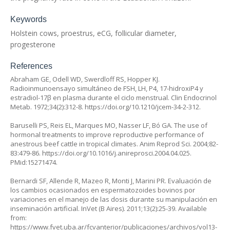
Keywords
Holstein cows, proestrus, eCG, follicular diameter,
progesterone
References
Abraham GE, Odell WD, Swerdloff RS, Hopper KJ.
Radioinmunoensayo simultáneo de FSH, LH, P4, 17-hidroxiP4 y
estradiol-17β en plasma durante el ciclo menstrual. Clin Endocrinol
Metab. 1972;34(2):312-8.
https://doi.org/10.1210/jcem-34-2-312
.
Baruselli PS, Reis EL, Marques MO, Nasser LF, Bó GA. The use of
hormonal treatments to improve reproductive performance of
anestrous beef cattle in tropical climates. Anim Reprod Sci. 2004;82-
83:479-86.
https://doi.org/10.1016/j.anireprosci.2004.04.025
.
PMid:15271474.
Bernardi SF, Allende R, Mazeo R, Monti J, Marini PR. Evaluación de
los cambios ocasionados en espermatozoides bovinos por
variaciones en el manejo de las dosis durante su manipulación en
inseminación artificial. InVet (B Aires). 2011;13(2):25-39. Available
from:
https://www.fvet.uba.ar/fcvanterior/publicaciones/archivos/vol13-